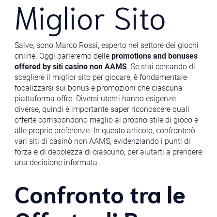
Miglior Sito
Salve, sono Marco Rossi, esperto nel settore dei giochi
online. Oggi parleremo delle
promotions and bonuses
offered by siti casino non AAMS
. Se stai cercando di
scegliere il miglior sito per giocare, è fondamentale
focalizzarsi sui bonus e promozioni che ciascuna
piattaforma offre. Diversi utenti hanno esigenze
diverse, quindi è importante saper riconoscere quali
offerte corrispondono meglio al proprio stile di gioco e
alle proprie preferenze. In questo articolo, confronterò
vari siti di casinò non AAMS, evidenziando i punti di
forza e di debolezza di ciascuno, per aiutarti a prendere
una decisione informata.
Confronto tra le