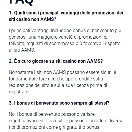
1. Quali sono i principali vantaggi delle promozioni dei
siti casino non AAMS?
I principali vantaggi includono bonus di benvenuto più
generosi, una maggiore varietà di promozioni e,
talvolta, requisiti di scommessa più favorevoli rispetto
ai siti AAMS.
2. È sicuro giocare su siti casino non AAMS?
Nonostante i siti non AAMS possano essere sicuri, è
fondamentale fare ricerche approfondite sulla
reputazione del sito e sulla sua licenza prima di
registrarsi.
3. I bonus di benvenuto sono sempre gli stessi?
No, i bonus di benvenuto possono variare
significativamente tra i siti, e possono includere diversi
tipi di promozioni come giri gratuiti o bonus