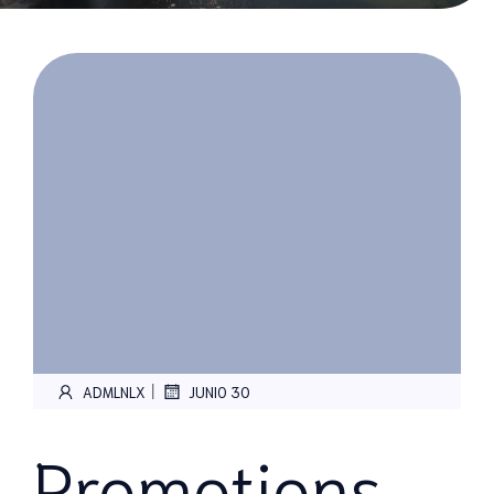
|
ADMLNLX
JUNIO 30
Promotions