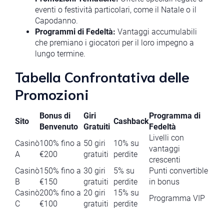
eventi o festività particolari, come il Natale o il
Capodanno.
Programmi di Fedeltà:
Vantaggi accumulabili
che premiano i giocatori per il loro impegno a
lungo termine.
Tabella Confrontativa delle
Promozioni
Bonus di
Giri
Programma di
Sito
Cashback
Benvenuto
Gratuiti
Fedeltà
Livelli con
Casinò
100% fino a
50 giri
10% su
vantaggi
A
€200
gratuiti
perdite
crescenti
Casinò
150% fino a
30 giri
5% su
Punti convertible
B
€150
gratuiti
perdite
in bonus
Casinò
200% fino a
20 giri
15% su
Programma VIP
C
€100
gratuiti
perdite